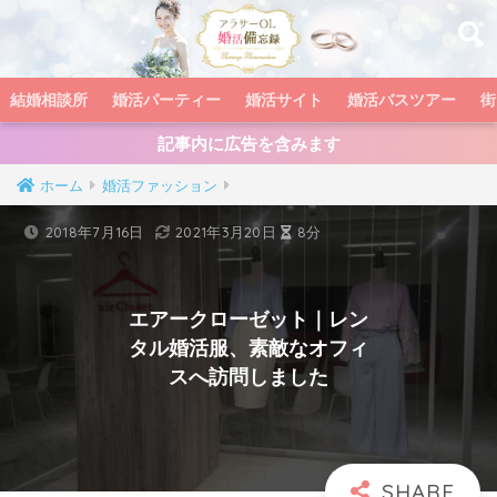
結婚相談所
婚活パーティー
婚活サイト
婚活バスツアー
街
記事内に広告を含みます
ホーム
婚活ファッション
2018年7月16日
2021年3月20日
8分
エアークローゼット｜レン
タル婚活服、素敵なオフィ
スへ訪問しました