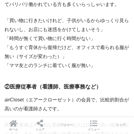
てバリバリ働かれている方も多くいらっしゃいます。
「買い物に行きたいけれど、子供がいるからゆっくり見ら
れないし、お店にも迷惑をかけてしまいそう」
「時間が無くて買い物に行く時間がない」
「もうすぐ育休から復帰だけど、オフィスで着られる服が
無い（サイズが変わった）」
「ママ友とのランチに着ていく服が無い」
②医療従事者（看護師、医療事務など）
airCloset（エアークローゼット）の会員で、比較的割合が
高いのが看護師さんです。
医療従事者は不規則な勤務で、収入は比較的高い傾向があ
フォロー
トップ
ホーム
シェア
メニュー
ります。また、責任の重い仕事ですので、仕事のストレス