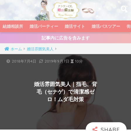
結婚相談所
婚活パーティー
婚活サイト
婚活バスツアー
街
記事内に広告を含みます
ホーム
婚活雰囲気美人
2018年7月4日
2019年9月7日
10分
婚活雰囲気美人｜指毛、背
毛（セナゲ）で清潔感ゼ
ロ！ムダ毛対策