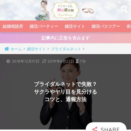
結婚相談所
婚活パーティー
婚活サイト
婚活バスツアー
街
記事内に広告を含みます
ホーム
婚活サイト
ブライダルネット
2018年12月31日
2019年6月22日
7分
ブライダルネットで失敗？
サクラやヤリ目を見分ける
コツと、通報方法