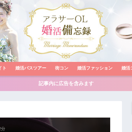
イト
婚活バスツアー
街コン
婚活ファッション
婚活
記事内に広告を含みます
2分