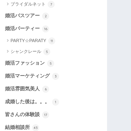
ブライダルネット
7
婚活バスツアー
2
婚活パーティー
16
PARTY☆PARATY
11
シャンクレール
5
婚活ファッション
5
婚活マーケティング
3
婚活雰囲気美人
6
成婚した後は。。。
1
皆さんの体験談
17
結婚相談所
43