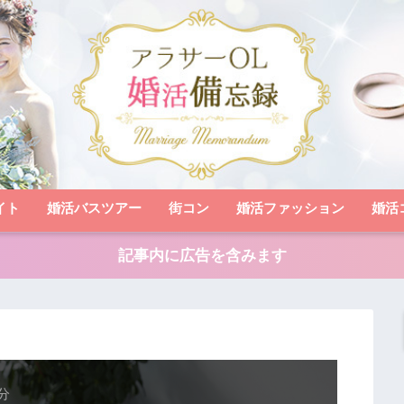
イト
婚活バスツアー
街コン
婚活ファッション
婚活
記事内に広告を含みます
分