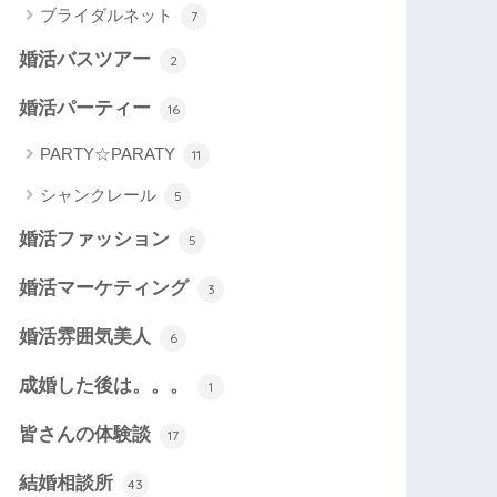
ブライダルネット
7
婚活バスツアー
2
婚活パーティー
16
PARTY☆PARATY
11
シャンクレール
5
婚活ファッション
5
婚活マーケティング
3
婚活雰囲気美人
6
成婚した後は。。。
1
皆さんの体験談
17
結婚相談所
43