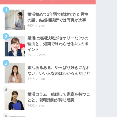
1
婚活始めて1年弱で結婚できた男性
の話、結婚相談所では写真が大事
4434 views
2
婚活は短期決戦がセオリーな3つの
理由と、短期で終わらせる4つのポ
イント
3909 views
3
婚活あるある。やっぱり好きになれ
ない、いい人なのはわかるんだけど
3745 views
4
婚活コラム｜結婚して家庭を持つこ
とと、就職活動が同じ感覚
3432 views
5