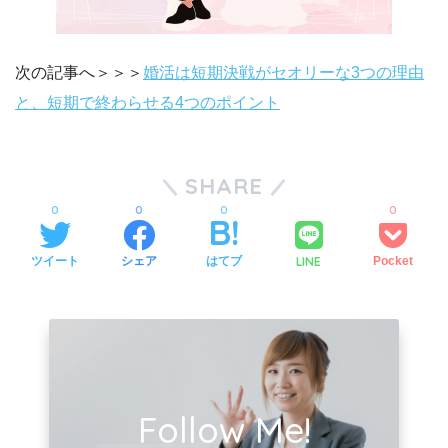
次の記事へ＞＞＞
婚活は短期決戦がセオリーな3つの理由
と、短期で終わらせる4つのポイント
SHARE
0
0
0
0
LINE
ツイート
シェア
はてブ
Pocket
Follow Me!