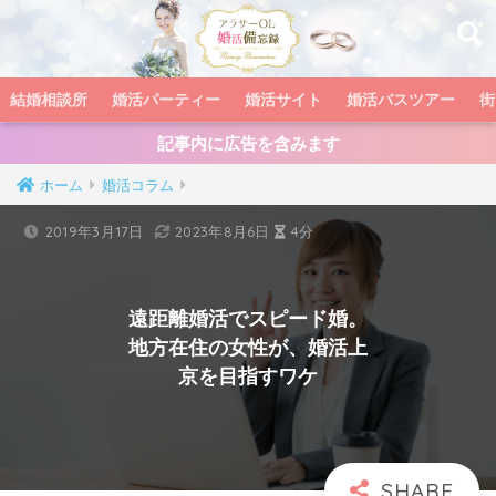
結婚相談所
婚活パーティー
婚活サイト
婚活バスツアー
街
記事内に広告を含みます
ホーム
婚活コラム
2019年3月17日
2023年8月6日
4分
遠距離婚活でスピード婚。
地方在住の女性が、婚活上
京を目指すワケ